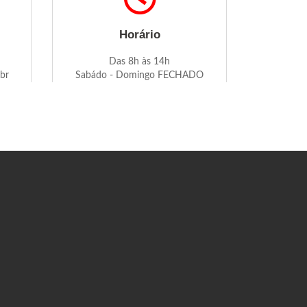
Horário
Das 8h às 14h
br
Sabádo - Domingo FECHADO