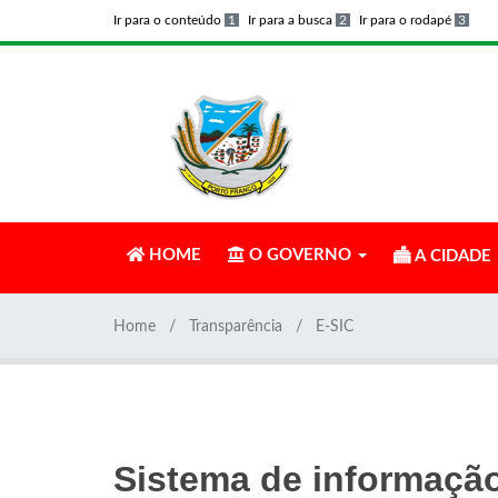
Ir para o conteúdo
1
Ir para a busca
2
Ir para o rodapé
3
HOME
O GOVERNO
A CIDADE
Home
Transparência
E-SIC
Sistema de informaçã