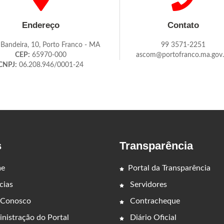
Endereço
Contato
 Bandeira, 10, Porto Franco - MA
99 3571-2251
CEP:
65970-000
ascom@portofranco.ma.gov.
CNPJ:
06.208.946/0001-24
s
Transparência
e
Portal da Transparência
cias
Servidores
 Conosco
Contracheque
nistração do Portal
Diário Oficial