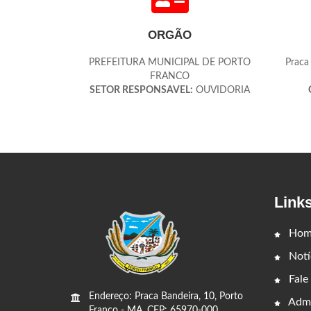
ORGÃO
PREFEITURA MUNICIPAL DE PORTO
Praca
FRANCO
SETOR RESPONSAVEL:
OUVIDORIA
Link
Hom
Notí
Fale
Endereço: Praca Bandeira, 10, Porto
Admi
Franco - MA, CEP: 65970-000,