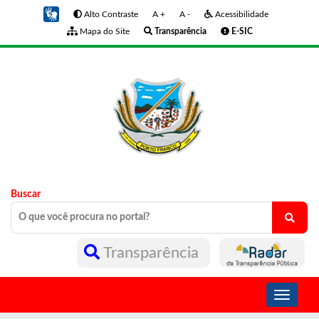
Alto Contraste
A +
A -
Acessibilidade
Mapa do Site
Transparência
E-SIC
Buscar
Transparência
Toggle
navigati