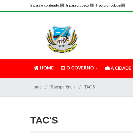
Ir para o conteúdo
1
Ir para a busca
2
Ir para o rodapé
3
HOME
O GOVERNO
A CIDADE
Home
Transparência
TAC'S
TAC'S