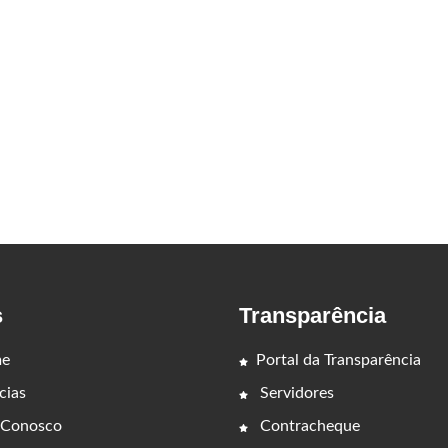
s
Transparência
e
Portal da Transparência
cias
Servidores
 Conosco
Contracheque