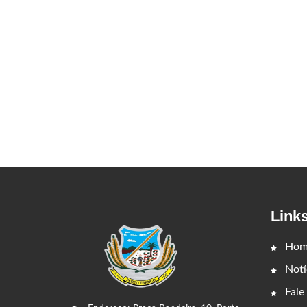
Link
Hom
Notí
Fale