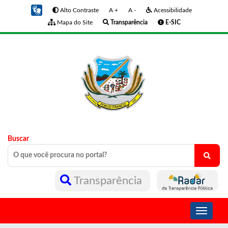
Alto Contraste
A +
A -
Acessibilidade
Mapa do Site
Transparência
E-SIC
Buscar
Transparência
Toggle
navigati