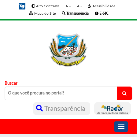
Alto Contraste
A +
A -
Acessibilidade
Mapa do Site
Transparência
E-SIC
Buscar
Transparência
Toggle
navigati