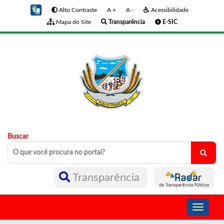
Alto Contraste
A +
A -
Acessibilidade
Mapa do Site
Transparência
E-SIC
Buscar
Transparência
Toggle
navigati