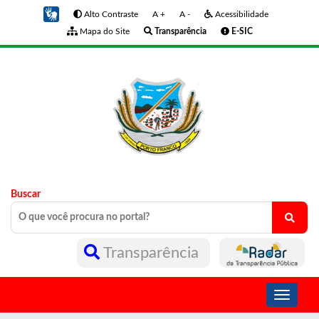
Alto Contraste
A +
A -
Acessibilidade
Mapa do Site
Transparência
E-SIC
Buscar
Transparência
Toggle
navigati