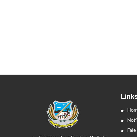
Link
Hom
Notí
Fale