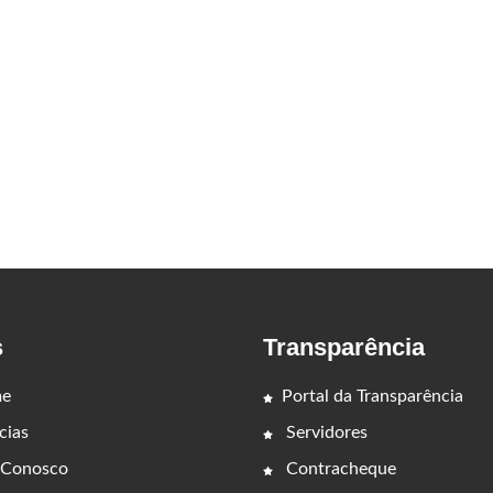
s
Transparência
e
Portal da Transparência
cias
Servidores
 Conosco
Contracheque