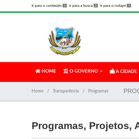
Ir para o conteúdo
1
Ir para a busca
2
Ir para o rodapé
3
HOME
O GOVERNO
A CIDADE
PROG
Home
Transparência
Programas
Programas, Projetos, 