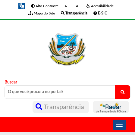
Alto Contraste
A +
A -
Acessibilidade
Mapa do Site
Transparência
E-SIC
Buscar
Transparência
Toggle
navigati