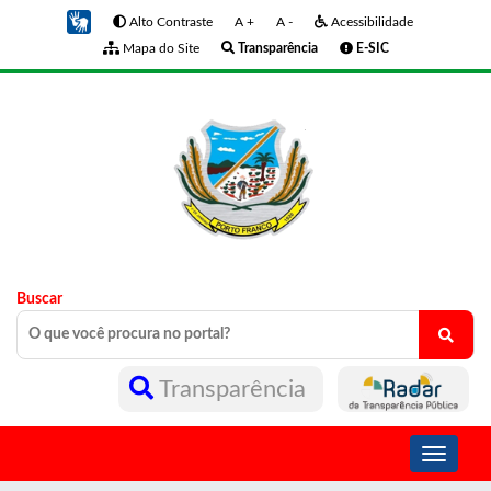
Alto Contraste
A +
A -
Acessibilidade
Mapa do Site
Transparência
E-SIC
Buscar
Transparência
Toggle
navigati