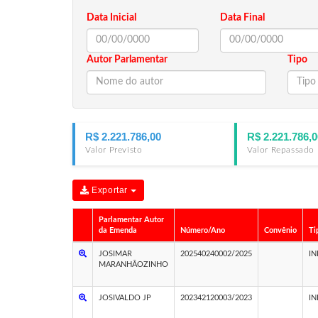
Data Inicial
Data Final
Autor Parlamentar
Tipo
R$ 2.221.786,00
R$ 2.221.786,0
Valor Previsto
Valor Repassado
Exportar
Parlamentar Autor
da Emenda
Número/Ano
Convênio
Ti
JOSIMAR
202540240002/2025
IN
MARANHÃOZINHO
JOSIVALDO JP
202342120003/2023
IN