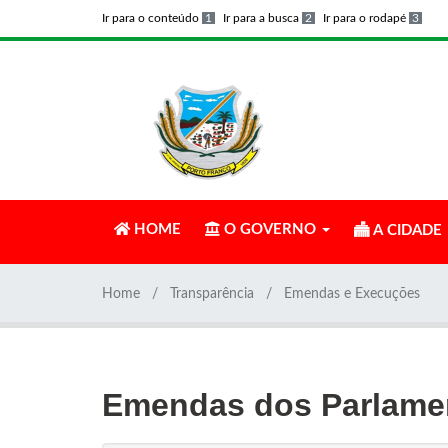
Ir para o conteúdo
1
Ir para a busca
2
Ir para o rodapé
3
HOME
O GOVERNO
A CIDADE
Home
Transparência
Emendas e Execuções
Emendas dos Parlamen