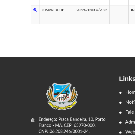
JOSIVALDO JP
202242120004/2022
IN
Link
Hom
Notí
Fale
Endereço: Praca Bandeira, 10, Porto
Admi
Franco - MA, CEP: 65970-000,
Web
CNPJ:06.208.946/0001-24.