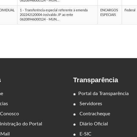
06208946000124 - MUN...
DIVIDUAL
1 - Transferência especial referente à emenda
ENCARGOS
Federal
202242120004-Josivaldo JP ao ente
ESPECIAIS
06208946000124 - MUN...
s
Transparência
e
Portal da Transparência
cias
Servidores
 Conosco
Contracheque
nistração do Portal
Diário Oficial
Mail
E-SIC