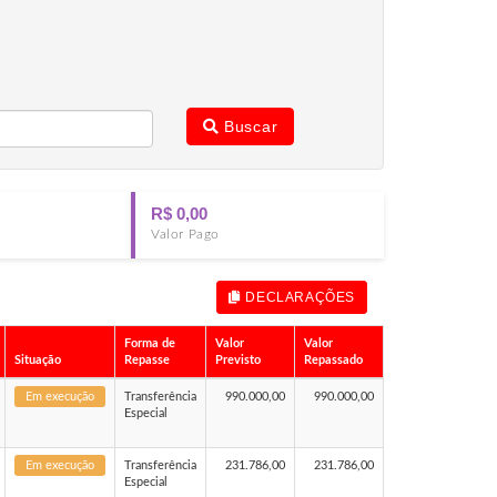
Buscar
R$ 0,00
Valor Pago
DECLARAÇÕES
Forma de
Valor
Valor
Situação
Repasse
Previsto
Repassado
Em execução
Transferência
990.000,00
990.000,00
Especial
Em execução
Transferência
231.786,00
231.786,00
Especial