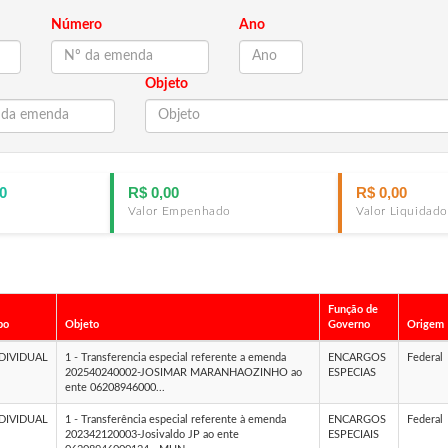
Número
Ano
Objeto
0
R$ 0,00
R$ 0,00
Valor Empenhado
Valor Liquidado
Função de
po
Objeto
Governo
Origem
DIVIDUAL
1 - Transferencia especial referente a emenda
ENCARGOS
Federal
202540240002-JOSIMAR MARANHAOZINHO ao
ESPECIAS
ente 06208946000...
DIVIDUAL
1 - Transferência especial referente à emenda
ENCARGOS
Federal
202342120003-Josivaldo JP ao ente
ESPECIAIS